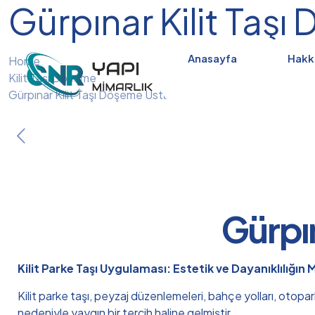
Gürpınar Kilit Taş
Anasayfa
Hakk
Home
Kilit Taşı Döşeme
Gürpınar Kilit Taşı Döşeme Ustası
Gürpın
Kilit Parke Taşı Uygulaması: Estetik ve Dayanıklılığın
Kilit parke taşı, peyzaj düzenlemeleri, bahçe yolları, otopa
nedeniyle yaygın bir tercih haline gelmiştir.