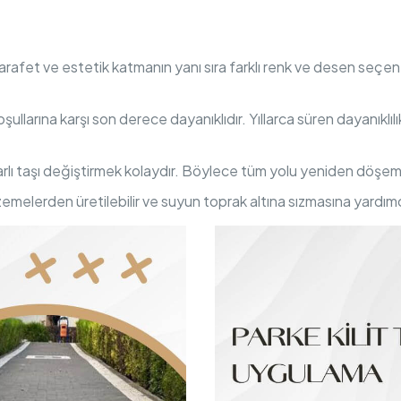
 zarafet ve estetik katmanın yanı sıra farklı renk ve desen seçene
oşullarına karşı son derece dayanıklıdır. Yıllarca süren dayanıklıl
arlı taşı değiştirmek kolaydır. Böylece tüm yolu yeniden döşe
zemelerden üretilebilir ve suyun toprak altına sızmasına yardımcı o