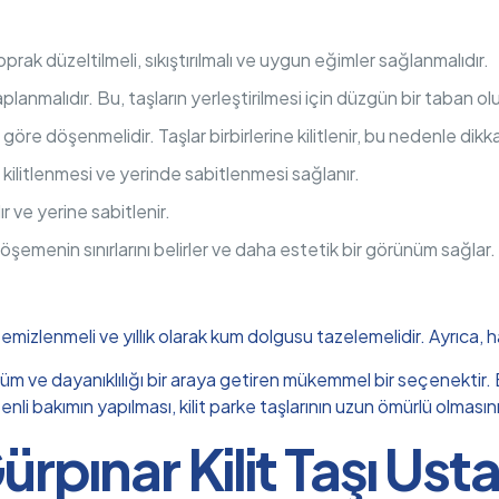
oprak düzeltilmeli, sıkıştırılmalı ve uygun eğimler sağlanmalıdır.
planmalıdır. Bu, taşların yerleştirilmesi için düzgün bir taban ol
göre döşenmelidir. Taşlar birbirlerine kilitlenir, bu nedenle dikkat
n kilitlenmesi ve yerinde sabitlenmesi sağlanır.
lır ve yerine sabitlenir.
öşemenin sınırlarını belirler ve daha estetik bir görünüm sağlar.
 temizlenmeli ve yıllık olarak kum dolgusu tazelemelidir. Ayrıca, 
nüm ve dayanıklılığı bir araya getiren mükemmel bir seçenektir. Bu
i bakımın yapılması, kilit parke taşlarının uzun ömürlü olmasını
ürpınar Kilit Taşı Usta