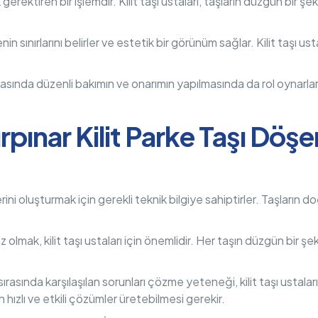
lik gerektiren bir işlemdir. Kilit taşı ustaları, taşların düzgün bir
enin sınırlarını belirler ve estetik bir görünüm sağlar. Kilit taşı u
sonrasında düzenli bakımın ve onarımın yapılmasında da rol oynar
rpınar Kilit Parke Taşı Döş
erini oluşturmak için gerekli teknik bilgiye sahiptirler. Taşların 
z olmak, kilit taşı ustaları için önemlidir. Her taşın düzgün bir şek
 sırasında karşılaşılan sorunları çözme yeteneği, kilit taşı ustala
n hızlı ve etkili çözümler üretebilmesi gerekir.