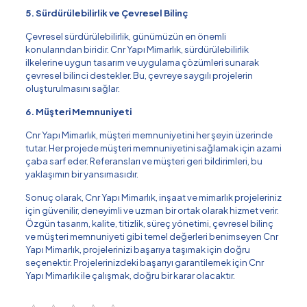
5. Sürdürülebilirlik ve Çevresel Bilinç
Çevresel sürdürülebilirlik, günümüzün en önemli
konularından biridir. Cnr Yapı Mimarlık, sürdürülebilirlik
ilkelerine uygun tasarım ve uygulama çözümleri sunarak
çevresel bilinci destekler. Bu, çevreye saygılı projelerin
oluşturulmasını sağlar.
6. Müşteri Memnuniyeti
Cnr Yapı Mimarlık, müşteri memnuniyetini her şeyin üzerinde
tutar. Her projede müşteri memnuniyetini sağlamak için azami
çaba sarf eder. Referansları ve müşteri geri bildirimleri, bu
yaklaşımın bir yansımasıdır.
Sonuç olarak, Cnr Yapı Mimarlık, inşaat ve mimarlık projeleriniz
için güvenilir, deneyimli ve uzman bir ortak olarak hizmet verir.
Özgün tasarım, kalite, titizlik, süreç yönetimi, çevresel bilinç
ve müşteri memnuniyeti gibi temel değerleri benimseyen Cnr
Yapı Mimarlık, projelerinizi başarıya taşımak için doğru
seçenektir. Projelerinizdeki başarıyı garantilemek için Cnr
Yapı Mimarlık ile çalışmak, doğru bir karar olacaktır.