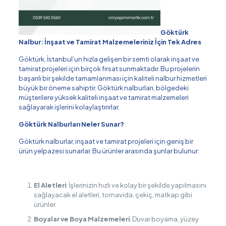
Göktürk
Nalbur: İnşaat ve Tamirat Malzemeleriniz İçin Tek Adres
Göktürk, İstanbul’un hızla gelişen bir semti olarak inşaat ve
tamirat projeleri için birçok fırsat sunmaktadır. Bu projelerin
başarılı bir şekilde tamamlanması için kaliteli nalbur hizmetleri
büyük bir öneme sahiptir. Göktürk nalburları, bölgedeki
müşterilere yüksek kaliteli inşaat ve tamirat malzemeleri
sağlayarak işlerini kolaylaştırırlar.
Göktürk Nalburları Neler Sunar?
Göktürk nalburlar, inşaat ve tamirat projeleri için geniş bir
ürün yelpazesi sunarlar. Bu ürünler arasında şunlar bulunur:
El Aletleri
: İşlerinizin hızlı ve kolay bir şekilde yapılmasını
sağlayacak el aletleri, tornavida, çekiç, matkap gibi
ürünler.
Boyalar ve Boya Malzemeleri
: Duvar boyama, yüzey