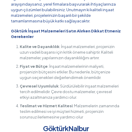
arayışındaysanız, yerel firmalara başvurarak ihtiyaçlarınıza
uygun çözümleri bulabilirsiniz. Unutmayın ki kaliteli inşaat
malzemeleri, projelerinizin başarılı bir şekilde
tamamlanmasına büyük katkı sağlayacaktır.
Göktürk İnşaat Malzemeleri Satın Alırken Dikkat Etmeniz
Gerekenler
Kalite ve Dayanıklılık
: İnşaat malzemeleri, projenizin
uzun vadeli başarısı için kritik öneme sahiptir. Kaliteli
malzemeler, yapılarınızın dayanıklılığını artırır.
Fiyat ve Bütçe
: İnşaat malzemelerinin maliyeti,
projenizin bütçesini etkiler. Bu nedenle, bütçenize
uygun seçenekleri değerlendirmek önemlidir.
Çevresel Uyumluluk
: Sürdürülebilir inşaat malzemeleri
tercih edilmelidir. Çevre dostu malzemeler, çevresel
etkiyi azaltmanıza yardımcı olur.
Teslimat ve Hizmet Kalitesi
: Malzemelerin zamanında
teslim edilmesi ve iyi müşteri hizmeti, projenizin
sorunsuz ilerlemesine yardımcı olur
GöktürkNalbur