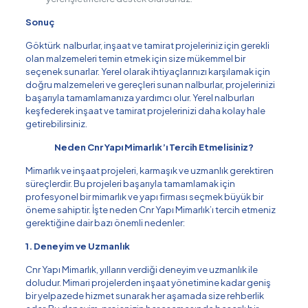
Sonuç
Göktürk nalburlar, inşaat ve tamirat projeleriniz için gerekli
olan malzemeleri temin etmek için size mükemmel bir
seçenek sunarlar. Yerel olarak ihtiyaçlarınızı karşılamak için
doğru malzemeleri ve gereçleri sunan nalburlar, projelerinizi
başarıyla tamamlamanıza yardımcı olur. Yerel nalburları
keşfederek inşaat ve tamirat projelerinizi daha kolay hale
getirebilirsiniz.
Neden Cnr Yapı Mimarlık’ı Tercih Etmelisiniz?
Mimarlık ve inşaat projeleri, karmaşık ve uzmanlık gerektiren
süreçlerdir. Bu projeleri başarıyla tamamlamak için
profesyonel bir mimarlık ve yapı firması seçmek büyük bir
öneme sahiptir. İşte neden Cnr Yapı Mimarlık’ı tercih etmeniz
gerektiğine dair bazı önemli nedenler:
1. Deneyim ve Uzmanlık
Cnr Yapı Mimarlık, yılların verdiği deneyim ve uzmanlık ile
doludur. Mimari projelerden inşaat yönetimine kadar geniş
bir yelpazede hizmet sunarak her aşamada size rehberlik