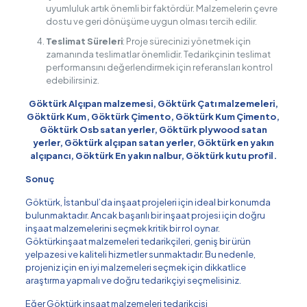
uyumluluk artık önemli bir faktördür. Malzemelerin çevre
dostu ve geri dönüşüme uygun olması tercih edilir.
Teslimat Süreleri
: Proje sürecinizi yönetmek için
zamanında teslimatlar önemlidir. Tedarikçinin teslimat
performansını değerlendirmek için referansları kontrol
edebilirsiniz.
Göktürk Alçıpan malzemesi, Göktürk Çatı malzemeleri,
Göktürk Kum, Göktürk Çimento, Göktürk Kum Çimento,
Göktürk Osb satan yerler, Göktürk plywood satan
yerler, Göktürk alçıpan satan yerler, Göktürk en yakın
alçıpancı, Göktürk En yakın nalbur, Göktürk kutu profil.
Sonuç
Göktürk, İstanbul’da inşaat projeleri için ideal bir konumda
bulunmaktadır. Ancak başarılı bir inşaat projesi için doğru
inşaat malzemelerini seçmek kritik bir rol oynar.
Göktürkinşaat malzemeleri tedarikçileri, geniş bir ürün
yelpazesi ve kaliteli hizmetler sunmaktadır. Bu nedenle,
projeniz için en iyi malzemeleri seçmek için dikkatlice
araştırma yapmalı ve doğru tedarikçiyi seçmelisiniz.
Eğer Göktürk inşaat malzemeleri tedarikçisi