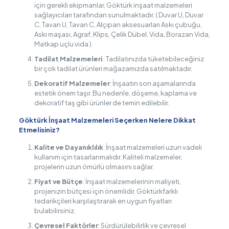
için gerekli ekipmanlar, Göktürk inşaat malzemeleri
sağlayıcıları tarafından sunulmaktadır. ( Duvar U, Duvar
C, Tavan U, Tavan C, Alçıpan aksesuarları Askı çubuğu,
Askı maşası, Agraf, Klips, Çelik Dübel, Vida, Borazan Vida,
Matkap uçlu vida ).
Tadilat Malzemeleri
: Tadilatınızda tüketebileceğiniz
bir çok tadilat ürünleri mağazamızda satılmaktadır.
Dekoratif Malzemeler
: İnşaatın son aşamalarında
estetik önem taşır. Bu nedenle, döşeme, kaplama ve
dekoratif taş gibi ürünler de temin edilebilir.
Göktürk İnşaat Malzemeleri Seçerken Nelere Dikkat
Etmelisiniz?
Kalite ve Dayanıklılık
: İnşaat malzemeleri uzun vadeli
kullanım için tasarlanmalıdır. Kaliteli malzemeler,
projelerin uzun ömürlü olmasını sağlar.
Fiyat ve Bütçe
: İnşaat malzemelerinin maliyeti,
projenizin bütçesi için önemlidir. Göktürkfarklı
tedarikçileri karşılaştırarak en uygun fiyatları
bulabilirsiniz.
Çevresel Faktörler
: Sürdürülebilirlik ve çevresel