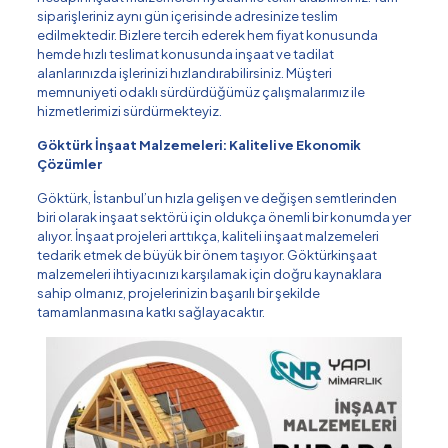
siparişleriniz aynı gün içerisinde adresinize teslim
edilmektedir. Bizlere tercih ederek hem fiyat konusunda
hemde hızlı teslimat konusunda inşaat ve tadilat
alanlarınızda işlerinizi hızlandırabilirsiniz. Müşteri
memnuniyeti odaklı sürdürdüğümüz çalışmalarımız ile
hizmetlerimizi sürdürmekteyiz.
Göktürk İnşaat Malzemeleri: Kaliteli ve Ekonomik
Çözümler
Göktürk, İstanbul’un hızla gelişen ve değişen semtlerinden
biri olarak inşaat sektörü için oldukça önemli bir konumda yer
alıyor. İnşaat projeleri arttıkça, kaliteli inşaat malzemeleri
tedarik etmek de büyük bir önem taşıyor. Göktürkinşaat
malzemeleri ihtiyacınızı karşılamak için doğru kaynaklara
sahip olmanız, projelerinizin başarılı bir şekilde
tamamlanmasına katkı sağlayacaktır.