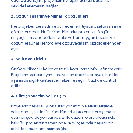
eder. Bu deneyim, projenizin her aşamasında başarılı bir
şekilde ilerlemesini sağlar.
2. Özgün Tasarım ve Mimarlık Çözümleri
Her proje benzersizdir ve bu nedenle ihtiyaca özel tasarım ve
çözümler gerektirir. Cnr Yapı Mimarlık, projenizin özgün
ihtiyaçlarını ve hedeflerini anlar ve buna uygun tasarım ve
çözümler sunar. Her projeye özgü yaklaşım, sizi diğerlerinden
ayırır.
3. Kalite ve Titizlik
Cnr Yapı Mimarlık, kalite ve titizlik konularına büyük önem verir.
Projelerin kalitesi, ayrıntılara verilen önemle ortaya çıkar. Her
aşamada işçilik kalitesi ve malzeme seçimi titizlikle kontrol
edilir.
4. Süreç Yönetimi ve İletişim
Projelerin başarısı, iyi bir süreç yönetimi ve etkili iletişimle
yakından ilişkilidir. Cnr Yapı Mimarlık, projenin her aşamasını
etkin bir şekilde yönetir ve sizinle düzenli olarak iletişimde
kalır. Bu, projenizin zamanında ve bütçesinde başarılı bir
şekilde tamamlanmasını sağlar.