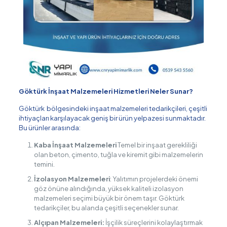
Göktürk İnşaat Malzemeleri Hizmetleri Neler Sunar?
Göktürk bölgesindeki inşaat malzemeleri tedarikçileri, çeşitli
ihtiyaçları karşılayacak geniş bir ürün yelpazesi sunmaktadır.
Bu ürünler arasında:
Kaba İnşaat Malzemeleri
Temel bir inşaat gerekliliği
olan beton, çimento, tuğla ve kiremit gibi malzemelerin
temini.
İzolasyon Malzemeleri
: Yalıtımın projelerdeki önemi
göz önüne alındığında, yüksek kaliteli izolasyon
malzemeleri seçimi büyük bir önem taşır. Göktürk
tedarikçiler, bu alanda çeşitli seçenekler sunar.
Alçıpan Malzemeleri:
İşçilik süreçlerini kolaylaştırmak