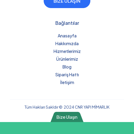
BİZE ULAŞIN
Bağlantılar
Anasayfa
Hakkımızda
Hizmetlerimiz
Ürünlerimiz
Blog
Sipariş Hattı
İletişim
Tüm Hakları Sakldır © 2024 CNR YAPI MİMARLIK
Bize Ulaşın
Phone
WhatsApp