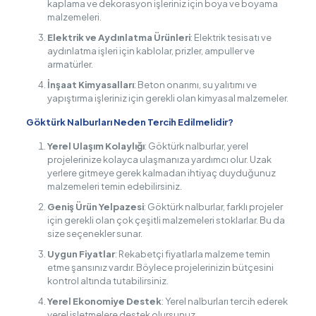
kaplama ve dekorasyon işleriniz için boya ve boyama
malzemeleri.
Elektrik ve Aydınlatma Ürünleri
: Elektrik tesisatı ve
aydınlatma işleri için kablolar, prizler, ampuller ve
armatürler.
İnşaat Kimyasalları
: Beton onarımı, su yalıtımı ve
yapıştırma işleriniz için gerekli olan kimyasal malzemeler.
Göktürk Nalburları Neden Tercih Edilmelidir?
Yerel Ulaşım Kolaylığı
: Göktürk nalburlar, yerel
projelerinize kolayca ulaşmanıza yardımcı olur. Uzak
yerlere gitmeye gerek kalmadan ihtiyaç duyduğunuz
malzemeleri temin edebilirsiniz.
Geniş Ürün Yelpazesi
: Göktürk nalburlar, farklı projeler
için gerekli olan çok çeşitli malzemeleri stoklarlar. Bu da
size seçenekler sunar.
Uygun Fiyatlar
: Rekabetçi fiyatlarla malzeme temin
etme şansınız vardır. Böylece projelerinizin bütçesini
kontrol altında tutabilirsiniz.
Yerel Ekonomiye Destek
: Yerel nalburları tercih ederek
yerel işletmelere destek olursunuz.