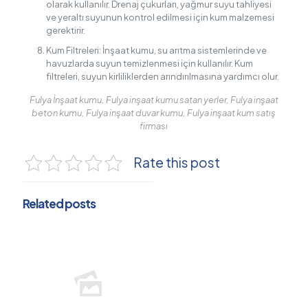
olarak kullanılır. Drenaj çukurları, yağmur suyu tahliyesi
ve yeraltı suyunun kontrol edilmesi için kum malzemesi
gerektirir.
Kum Filtreleri: İnşaat kumu, su arıtma sistemlerinde ve
havuzlarda suyun temizlenmesi için kullanılır. Kum
filtreleri, suyun kirliliklerden arındırılmasına yardımcı olur.
Fulya İnşaat kumu, Fulya inşaat kumu satan yerler, Fulya inşaat
beton kumu, Fulya inşaat duvar kumu, Fulya inşaat kum satış
firması
Rate this post
Related posts