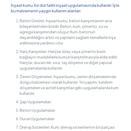
İnşaat kumu, bir dizi farklı inşaat uygulamasında kullanılır. İşte
bu malzemenin yaygın kullanım alanları:
Beton Üretimi: İnşaat kumu, beton karışımlarının ana
bileşenlerinden biridir. Beton, kum, çimento, su ve
agrega karışımından oluşur. Kum, betonun
dayanıklılığını artırır ve yapıların sağlam temellerle inşa
edilmesine yardımcı olur.
Harç Karışımları: Harçlar, kireç veya çimento bazlı
bağlayıcı maddelerle kumun karıştırılmasıyla elde edilir.
Harçlar, duvarcılık, sıva, taş döşeme ve diğer yapısal
uygulamalarda kullanılır.
Zemin Döşemeleri: İnşaat kumu, zemin döşemelerinde
dolgu malzemesi olarak kullanılır. Yol yapımı, kaldırım
döşemeleri ve asfalt karışımları gibi uygulamalarda kum
kullanılır.
Şap Uygulamaları
Beton Uygulamaları
Duvar Uygulamaları
Drenaj Sistemleri: Kum, drenaj sistemlerinin bir parçası