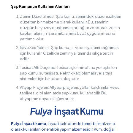
Şap Kumunun Kullanım Alanları
Zemin Düzeltilmesi: Şap kumu, zemindeki düzensizlikleri
düzelten bir malzeme olarak kullanılır. Bu, zeminin
düzgün bir yüzey oluşturmasını sağlar ve sonraki zemin
kaplamalarının (seramik, laminat, vb.) uygulanmasına
yardımcı olur.
Isı ve Ses Yalıtımı: Şap kumu, ısı ve ses yalıtımı sağlamak
için kullanılır. Özellikle zemin yalıtımında sıkça tercih
edilir.
Tesisat Altı Döşeme: Tesisat işlerinin altına yerleştirilen
şap kumu, su tesisatı, elektrik kablolaması ve ısıtma
sistemleri için bir taban oluşturur.
Altyapı Projeleri: Altyapı projeleri, yollar, kaldırımlar ve su
tahliyesi gibi alanlarda şap kumu kullanabilir. Bu,
altyapının dayanıklılığını artırır.
Fulya
İnşaat Kumu
Fulya İnşaat kumu
, inşaat sektöründe temel bir malzeme
olarak kullanılan önemli bir yapı malzemesidir. Kum, doğal