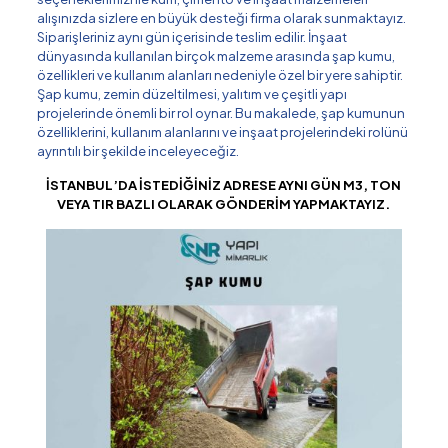
alışınızda sizlere en büyük desteği firma olarak sunmaktayız.
Siparişleriniz aynı gün içerisinde teslim edilir. İnşaat
dünyasında kullanılan birçok malzeme arasında şap kumu,
özellikleri ve kullanım alanları nedeniyle özel bir yere sahiptir.
Şap kumu, zemin düzeltilmesi, yalıtım ve çeşitli yapı
projelerinde önemli bir rol oynar. Bu makalede, şap kumunun
özelliklerini, kullanım alanlarını ve inşaat projelerindeki rolünü
ayrıntılı bir şekilde inceleyeceğiz.
İSTANBUL’DA İSTEDİĞİNİZ ADRESE AYNI GÜN M3, TON
VEYA TIR BAZLI OLARAK GÖNDERİM YAPMAKTAYIZ.