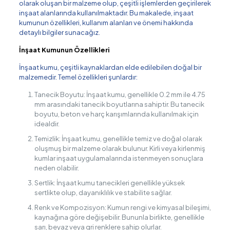
olarak oluşan bir malzeme olup, çeşitli işlemlerden geçirilerek
inşaat alanlarında kullanılmaktadır. Bu makalede, inşaat
kumunun özellikleri, kullanım alanları ve önemi hakkında
detaylı bilgiler sunacağız.
İnşaat Kumunun Özellikleri
İnşaat kumu, çeşitli kaynaklardan elde edilebilen doğal bir
malzemedir. Temel özellikleri şunlardır:
Tanecik Boyutu: İnşaat kumu, genellikle 0.2 mm ile 4.75
mm arasındaki tanecik boyutlarına sahiptir. Bu tanecik
boyutu, beton ve harç karışımlarında kullanılmak için
idealdir.
Temizlik: İnşaat kumu, genellikle temiz ve doğal olarak
oluşmuş bir malzeme olarak bulunur. Kirli veya kirlenmiş
kumlar inşaat uygulamalarında istenmeyen sonuçlara
neden olabilir.
Sertlik: İnşaat kumu tanecikleri genellikle yüksek
sertlikte olup, dayanıklılık ve stabilite sağlar.
Renk ve Kompozisyon: Kumun rengi ve kimyasal bileşimi,
kaynağına göre değişebilir. Bununla birlikte, genellikle
sarı, beyaz veya gri renklere sahip olurlar.