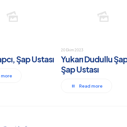
20 Ekim 2023
apcı, Şap Ustası
Yukarı Dudullu Şap
Şap Ustası
 more
Read more