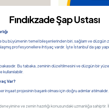
Fındıkzade Şap Ustası
rlığı
u büyümenin temel bileşenlerinden biri, sağlam ve düzgün zemin 
aşmış profesyonellere ihtiyaç vardır. İşte İstanbul’da şap yapım
akasıdır. Bu tabaka, zeminin düzeltilmesini ve düzgün bir yüzey 
 kullanılabilir.
yaç Var?
 inşaat projesinin başarılı olması için doğru adımlar atılmalıdı
ın deneyimine ve zemin hazırlığı konusundaki uzmanlığa sahipti