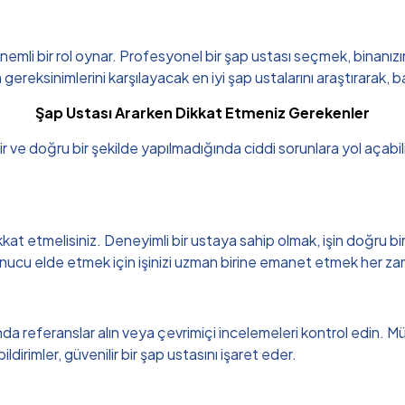
li bir rol oynar. Profesyonel bir şap ustası seçmek, binanızın day
ksinimlerini karşılayacak en iyi şap ustalarını araştırarak, başar
Şap Ustası Ararken Dikkat Etmeniz Gerekenler
idir ve doğru bir şekilde yapılmadığında ciddi sorunlara yol açab
at etmelisiniz. Deneyimli bir ustaya sahip olmak, işin doğru bir 
sonucu elde etmek için işinizi uzman birine emanet etmek her za
referanslar alın veya çevrimiçi incelemeleri kontrol edin. Müşteri
dirimler, güvenilir bir şap ustasını işaret eder.