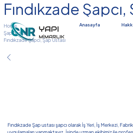
Fındıkzade Şapcı, 
Anasayfa
Hakk
Home
Şap Ustası
Fındıkzade Şapcı, Şap Ustası
Fındıkzade Şap ustası şapcı olarak İş Yeri, İş Merkezi, Fabri
uygulamaları yapmaktayız. İşinde uzman ekibimiz ile profe