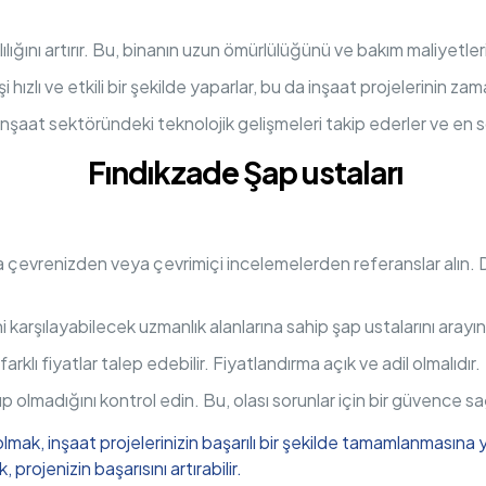
ılığını artırır. Bu, binanın uzun ömürlülüğünü ve bakım maliyetlerin
i hızlı ve etkili bir şekilde yaparlar, bu da inşaat projelerinin 
inşaat sektöründeki teknolojik gelişmeleri takip ederler ve en so
Fındıkzade Şap ustaları
da çevrenizden veya çevrimiçi incelemelerden referanslar alın.
i karşılayabilecek uzmanlık alanlarına sahip şap ustalarını arayın
arklı fiyatlar talep edebilir. Fiyatlandırma açık ve adil olmalıdır.
lup olmadığını kontrol edin. Bu, olası sorunlar için bir güvence sa
olmak, inşaat projelerinizin başarılı bir şekilde tamamlanmasına y
projenizin başarısını artırabilir.