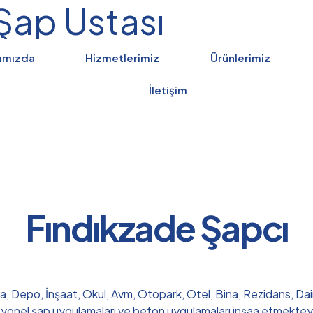
Şap Ustası
ımızda
Hizmetlerimiz
Ürünlerimiz
İletişim
Fındıkzade Şapcı
ka, Depo, İnşaat, Okul, Avm, Otopark, Otel, Bina, Rezidans, Daire
syonel şap uygulamaları ve beton uygulamaları inşaa etmektey