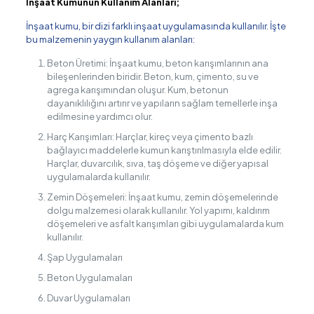
İnşaat Kumunun Kullanım Alanları;
İnşaat kumu, bir dizi farklı inşaat uygulamasında kullanılır. İşte
bu malzemenin yaygın kullanım alanları:
Beton Üretimi: İnşaat kumu, beton karışımlarının ana
bileşenlerinden biridir. Beton, kum, çimento, su ve
agrega karışımından oluşur. Kum, betonun
dayanıklılığını artırır ve yapıların sağlam temellerle inşa
edilmesine yardımcı olur.
Harç Karışımları: Harçlar, kireç veya çimento bazlı
bağlayıcı maddelerle kumun karıştırılmasıyla elde edilir.
Harçlar, duvarcılık, sıva, taş döşeme ve diğer yapısal
uygulamalarda kullanılır.
Zemin Döşemeleri: İnşaat kumu, zemin döşemelerinde
dolgu malzemesi olarak kullanılır. Yol yapımı, kaldırım
döşemeleri ve asfalt karışımları gibi uygulamalarda kum
kullanılır.
Şap Uygulamaları
Beton Uygulamaları
Duvar Uygulamaları