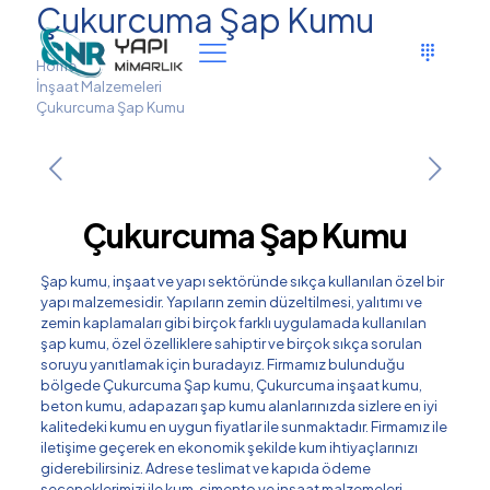
Çukurcuma Şap Kumu
Home
İnşaat Malzemeleri
Çukurcuma Şap Kumu
Çukurcuma Şap Kumu
Şap kumu, inşaat ve yapı sektöründe sıkça kullanılan özel bir
yapı malzemesidir. Yapıların zemin düzeltilmesi, yalıtımı ve
zemin kaplamaları gibi birçok farklı uygulamada kullanılan
şap kumu, özel özelliklere sahiptir ve birçok sıkça sorulan
soruyu yanıtlamak için buradayız. Firmamız bulunduğu
bölgede Çukurcuma Şap kumu, Çukurcuma inşaat kumu,
beton kumu, adapazarı şap kumu alanlarınızda sizlere en iyi
kalitedeki kumu en uygun fiyatlar ile sunmaktadır. Firmamız ile
iletişime geçerek en ekonomik şekilde kum ihtiyaçlarınızı
giderebilirsiniz. Adrese teslimat ve kapıda ödeme
seçeneklerimizi ile kum, çimento ve inşaat malzemeleri