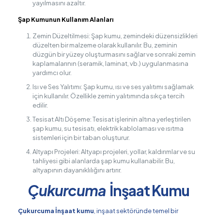
yayılmasını azaltır.
Şap Kumunun Kullanım Alanları
Zemin Düzeltilmesi: Şap kumu, zemindeki düzensizlikleri
düzelten bir malzeme olarak kullanılır. Bu, zeminin
düzgün bir yüzey oluşturmasını sağlar ve sonraki zemin
kaplamalarının (seramik, laminat, vb.) uygulanmasına
yardımcı olur.
Isı ve Ses Yalıtımı: Şap kumu, ısı ve ses yalıtımı sağlamak
için kullanılır. Özellikle zemin yalıtımında sıkça tercih
edilir.
Tesisat Altı Döşeme: Tesisat işlerinin altına yerleştirilen
şap kumu, su tesisatı, elektrik kablolaması ve ısıtma
sistemleri için bir taban oluşturur.
Altyapı Projeleri: Altyapı projeleri, yollar, kaldırımlar ve su
tahliyesi gibi alanlarda şap kumu kullanabilir. Bu,
altyapının dayanıklılığını artırır.
Çukurcuma
İnşaat Kumu
Çukurcuma İnşaat kumu
, inşaat sektöründe temel bir