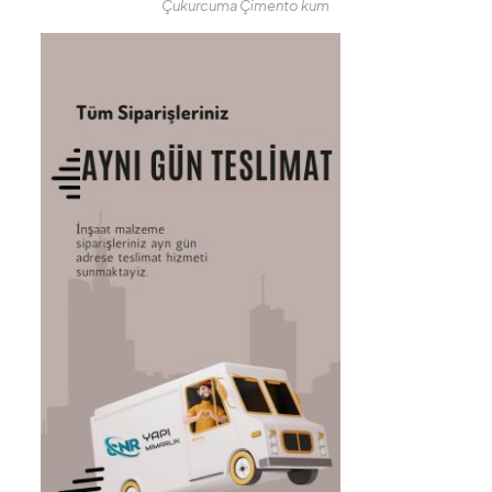
Çukurcuma Çimento kum