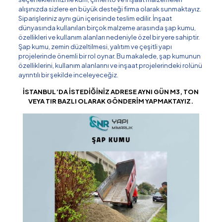
alışınızda sizlere en büyük desteği firma olarak sunmaktayız.
Siparişleriniz aynı gün içerisinde teslim edilir. İnşaat
dünyasında kullanılan birçok malzeme arasında şap kumu,
özellikleri ve kullanım alanları nedeniyle özel bir yere sahiptir.
Şap kumu, zemin düzeltilmesi, yalıtım ve çeşitli yapı
projelerinde önemli bir rol oynar. Bu makalede, şap kumunun
özelliklerini, kullanım alanlarını ve inşaat projelerindeki rolünü
ayrıntılı bir şekilde inceleyeceğiz.
İSTANBUL’DA İSTEDİĞİNİZ ADRESE AYNI GÜN M3, TON
VEYA TIR BAZLI OLARAK GÖNDERİM YAPMAKTAYIZ.