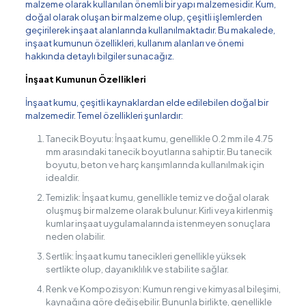
malzeme olarak kullanılan önemli bir yapı malzemesidir. Kum,
doğal olarak oluşan bir malzeme olup, çeşitli işlemlerden
geçirilerek inşaat alanlarında kullanılmaktadır. Bu makalede,
inşaat kumunun özellikleri, kullanım alanları ve önemi
hakkında detaylı bilgiler sunacağız.
İnşaat Kumunun Özellikleri
İnşaat kumu, çeşitli kaynaklardan elde edilebilen doğal bir
malzemedir. Temel özellikleri şunlardır:
Tanecik Boyutu: İnşaat kumu, genellikle 0.2 mm ile 4.75
mm arasındaki tanecik boyutlarına sahiptir. Bu tanecik
boyutu, beton ve harç karışımlarında kullanılmak için
idealdir.
Temizlik: İnşaat kumu, genellikle temiz ve doğal olarak
oluşmuş bir malzeme olarak bulunur. Kirli veya kirlenmiş
kumlar inşaat uygulamalarında istenmeyen sonuçlara
neden olabilir.
Sertlik: İnşaat kumu tanecikleri genellikle yüksek
sertlikte olup, dayanıklılık ve stabilite sağlar.
Renk ve Kompozisyon: Kumun rengi ve kimyasal bileşimi,
kaynağına göre değişebilir. Bununla birlikte, genellikle