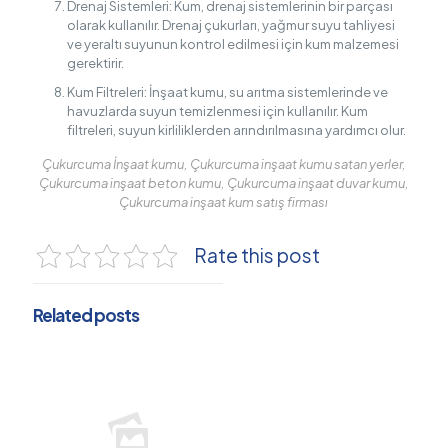
Drenaj Sistemleri: Kum, drenaj sistemlerinin bir parçası
olarak kullanılır. Drenaj çukurları, yağmur suyu tahliyesi
ve yeraltı suyunun kontrol edilmesi için kum malzemesi
gerektirir.
Kum Filtreleri: İnşaat kumu, su arıtma sistemlerinde ve
havuzlarda suyun temizlenmesi için kullanılır. Kum
filtreleri, suyun kirliliklerden arındırılmasına yardımcı olur.
Çukurcuma İnşaat kumu, Çukurcuma inşaat kumu satan yerler,
Çukurcuma inşaat beton kumu, Çukurcuma inşaat duvar kumu,
Çukurcuma inşaat kum satış firması
Rate this post
Related posts