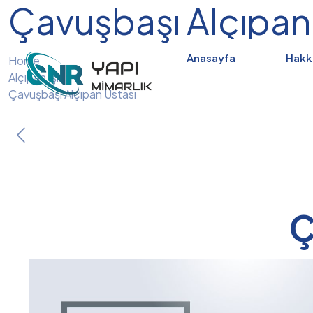
Çavuşbaşı Alçıpan
Anasayfa
Hakk
Home
Alçıpan İşleri
Çavuşbaşı Alçıpan Ustası
Ç