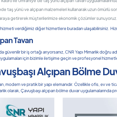
r kadro ile Ümraniye’de taş yünü alçıpan tavan uygulamaların
ede taş yünü ve alçıpan malzemeleri kullanarak uzun ömürlü so
 araya getirerek müşterilerimize ekonomik çözümler sunuyoruz
izmeti verdiğimiz diğer hizmetlere buradan ulaşabilirsiniz.
Hiz
çıpan Tavan
üvenilir bir iş ortağı arıyorsanız, CNR Yapı Mimarlık doğru adre
n uygulamaları için bizimle iletişime geçin ve profesyonel hizmet
vuşbaşı Alçıpan Bölme Du
odern ve pratik bir yapı elemanıdır. Özellikle ofis, ev ve ticar
arlık olarak, Çavuşbaşı alçıpan bölme duvar uygulamalarında 