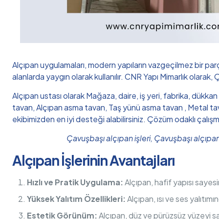
Alçıpan uygulamaları, modern yapıların vazgeçilmez bir par
alanlarda yaygın olarak kullanılır. CNR Yapı Mimarlık olarak, 
Alçıpan ustası olarak Mağaza, daire, iş yeri, fabrika, dükka
tavan, Alçıpan asma tavan, Taş yünü asma tavan , Metal tava
ekibimizden en iyi desteği alabilirsiniz. Çözüm odaklı çalış
Çavuşbaşı alçıpan işleri, Çavuşbaşı alçıpa
Alçıpan İşlerinin Avantajları
Hızlı ve Pratik Uygulama:
Alçıpan, hafif yapısı sayesi
Yüksek Yalıtım Özellikleri:
Alçıpan, ısı ve ses yalıtım
Estetik Görünüm:
Alçıpan, düz ve pürüzsüz yüzeyi sa