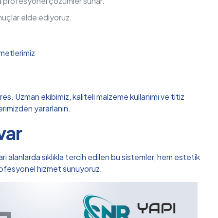
da profesyonel çözümler sunar.
nuçlar elde ediyoruz.
.
metlerimiz
s. Uzman ekibimiz, kaliteli malzeme kullanımı ve titiz
lerimizden yararlanın.
var
i alanlarda sıklıkla tercih edilen bu sistemler, hem estetik
profesyonel hizmet sunuyoruz.