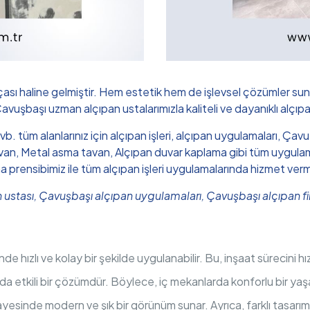
çası haline gelmiştir. Hem estetik hem de işlevsel çözümler sun
Çavuşbaşı uzman alçıpan ustalarımızla kaliteli ve dayanıklı alçıpa
n vb. tüm alanlarınız için alçıpan işleri, alçıpan uygulamaları, 
n, Metal asma tavan, Alçıpan duvar kaplama gibi tüm uygulamalar
ma prensibimiz ile tüm alçıpan işleri uygulamalarında hizmet ver
n ustası, Çavuşbaşı alçıpan uygulamaları, Çavuşbaşı alçıpan 
nde hızlı ve kolay bir şekilde uygulanabilir. Bu, inşaat sürecini 
ında etkili bir çözümdür. Böylece, iç mekanlarda konforlu bir yaş
yesinde modern ve şık bir görünüm sunar. Ayrıca, farklı tasarı