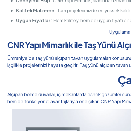
Deneyimli Ekip:
CNR Yapı Mimarlık, alanında uzman bi
Kaliteli Malzeme:
Tüm projelerimizde en yüksek kalit
Uygun Fiyatlar:
Hem kaliteyi hem de uygun fiyatı bir
Uygulama h
CNR Yapı Mimarlık ile Taş Yünü Al
Ümraniye’de taş yünü alçıpan tavan uygulamaları konusunda g
işçilikle projelerinizi hayata geçirir. Taş yünü alçıpan tava
Ça
Alçıpan bölme duvarlar, iç mekanlarda esnek çözümler sunan, m
hem de fonksiyonel avantajlarıyla öne çıkar. CNR Yapı Mim