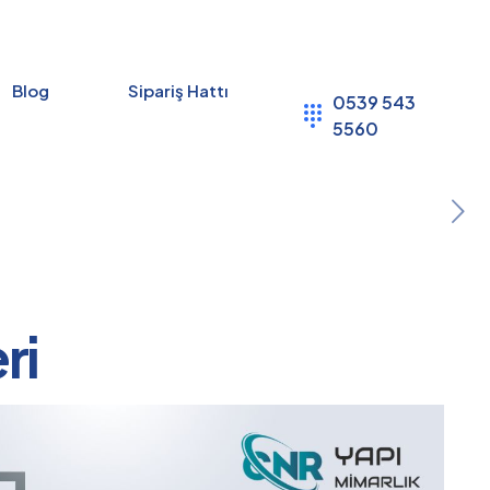
Blog
Sipariş Hattı
0539 543
5560
ri