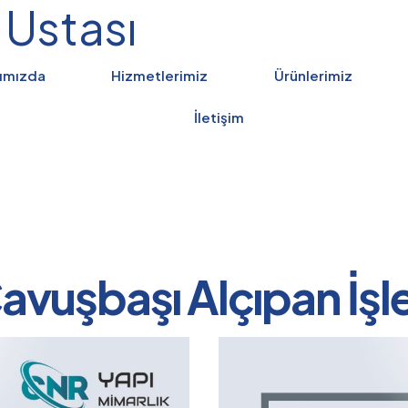
 Ustası
ımızda
Hizmetlerimiz
Ürünlerimiz
İletişim
avuşbaşı Alçıpan İşle