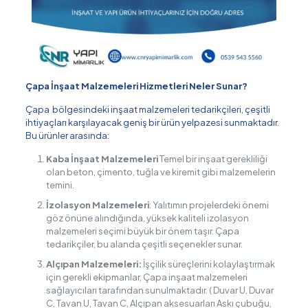
Çapa İnşaat Malzemeleri Hizmetleri Neler Sunar?
Çapa bölgesindeki inşaat malzemeleri tedarikçileri, çeşitli
ihtiyaçları karşılayacak geniş bir ürün yelpazesi sunmaktadır.
Bu ürünler arasında:
Kaba İnşaat Malzemeleri
Temel bir inşaat gerekliliği
olan beton, çimento, tuğla ve kiremit gibi malzemelerin
temini.
İzolasyon Malzemeleri
: Yalıtımın projelerdeki önemi
göz önüne alındığında, yüksek kaliteli izolasyon
malzemeleri seçimi büyük bir önem taşır. Çapa
tedarikçiler, bu alanda çeşitli seçenekler sunar.
Alçıpan Malzemeleri:
İşçilik süreçlerini kolaylaştırmak
için gerekli ekipmanlar, Çapa inşaat malzemeleri
sağlayıcıları tarafından sunulmaktadır. ( Duvar U, Duvar
C, Tavan U, Tavan C, Alçıpan aksesuarları Askı çubuğu,