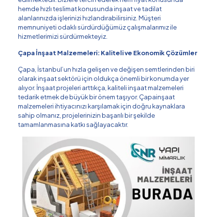
hemde hızlı teslimat konusunda inşaat ve tadilat
alanlarınızda işlerinizi hızlandırabilirsiniz. Müşteri
memnuniyeti odaklı sürdürdüğümüz çalışmalarımız ile
hizmetlerimizi sürdürmekteyiz.
Çapa İnşaat Malzemeleri: Kaliteli ve Ekonomik Çözümler
Çapa, İstanbul’un hızla gelişen ve değişen semtlerinden biri
olarak inşaat sektörü için oldukça önemli bir konumda yer
alıyor. İnşaat projeleri arttıkça, kaliteli inşaat malzemeleri
tedarik etmek de büyük bir önem taşıyor. Çapainşaat
malzemeleri ihtiyacınızı karşılamak için doğru kaynaklara
sahip olmanız, projelerinizin başarılı bir şekilde
tamamlanmasına katkı sağlayacaktır.