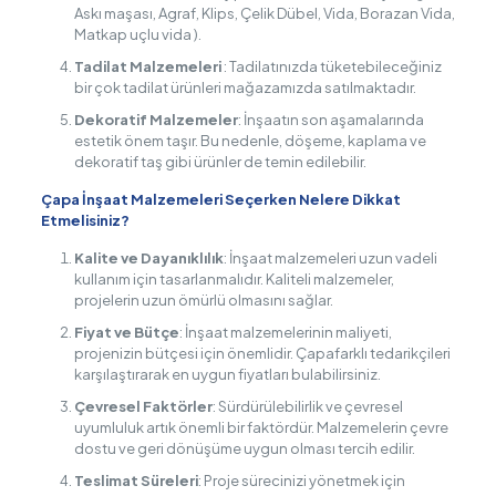
Askı maşası, Agraf, Klips, Çelik Dübel, Vida, Borazan Vida,
Matkap uçlu vida ).
Tadilat Malzemeleri
: Tadilatınızda tüketebileceğiniz
bir çok tadilat ürünleri mağazamızda satılmaktadır.
Dekoratif Malzemeler
: İnşaatın son aşamalarında
estetik önem taşır. Bu nedenle, döşeme, kaplama ve
dekoratif taş gibi ürünler de temin edilebilir.
Çapa İnşaat Malzemeleri Seçerken Nelere Dikkat
Etmelisiniz?
Kalite ve Dayanıklılık
: İnşaat malzemeleri uzun vadeli
kullanım için tasarlanmalıdır. Kaliteli malzemeler,
projelerin uzun ömürlü olmasını sağlar.
Fiyat ve Bütçe
: İnşaat malzemelerinin maliyeti,
projenizin bütçesi için önemlidir. Çapafarklı tedarikçileri
karşılaştırarak en uygun fiyatları bulabilirsiniz.
Çevresel Faktörler
: Sürdürülebilirlik ve çevresel
uyumluluk artık önemli bir faktördür. Malzemelerin çevre
dostu ve geri dönüşüme uygun olması tercih edilir.
Teslimat Süreleri
: Proje sürecinizi yönetmek için