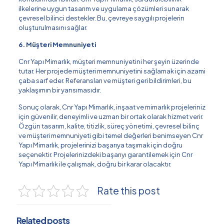
ilkelerine uygun tasarım ve uygulama çözümleri sunarak
çevresel bilinci destekler. Bu, çevreye saygılı projelerin
oluşturulmasını sağlar.
6. Müşteri Memnuniyeti
Cnr Yapı Mimarlık, müşteri memnuniyetini her şeyin üzerinde
tutar. Her projede müşteri memnuniyetini sağlamak için azami
çaba sarf eder. Referansları ve müşteri geri bildirimleri, bu
yaklaşımın bir yansımasıdır.
Sonuç olarak, Cnr Yapı Mimarlık, inşaat ve mimarlık projeleriniz
için güvenilir, deneyimli ve uzman bir ortak olarak hizmet verir.
Özgün tasarım, kalite, titizlik, süreç yönetimi, çevresel bilinç
ve müşteri memnuniyeti gibi temel değerleri benimseyen Cnr
Yapı Mimarlık, projelerinizi başarıya taşımak için doğru
seçenektir. Projelerinizdeki başarıyı garantilemek için Cnr
Yapı Mimarlık ile çalışmak, doğru bir karar olacaktır.
Rate this post
Related posts