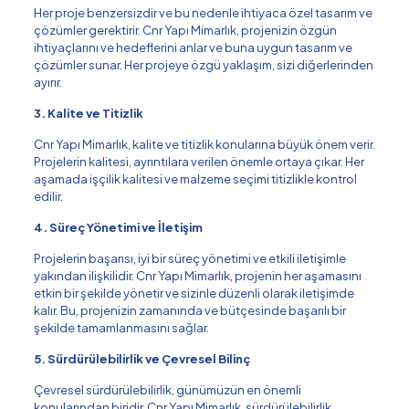
Her proje benzersizdir ve bu nedenle ihtiyaca özel tasarım ve
çözümler gerektirir. Cnr Yapı Mimarlık, projenizin özgün
ihtiyaçlarını ve hedeflerini anlar ve buna uygun tasarım ve
çözümler sunar. Her projeye özgü yaklaşım, sizi diğerlerinden
ayırır.
3. Kalite ve Titizlik
Cnr Yapı Mimarlık, kalite ve titizlik konularına büyük önem verir.
Projelerin kalitesi, ayrıntılara verilen önemle ortaya çıkar. Her
aşamada işçilik kalitesi ve malzeme seçimi titizlikle kontrol
edilir.
4. Süreç Yönetimi ve İletişim
Projelerin başarısı, iyi bir süreç yönetimi ve etkili iletişimle
yakından ilişkilidir. Cnr Yapı Mimarlık, projenin her aşamasını
etkin bir şekilde yönetir ve sizinle düzenli olarak iletişimde
kalır. Bu, projenizin zamanında ve bütçesinde başarılı bir
şekilde tamamlanmasını sağlar.
5. Sürdürülebilirlik ve Çevresel Bilinç
Çevresel sürdürülebilirlik, günümüzün en önemli
konularından biridir. Cnr Yapı Mimarlık, sürdürülebilirlik