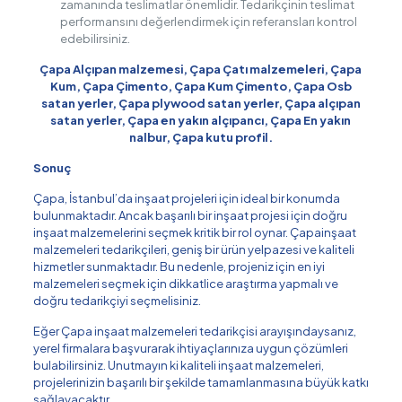
zamanında teslimatlar önemlidir. Tedarikçinin teslimat
performansını değerlendirmek için referansları kontrol
edebilirsiniz.
Çapa Alçıpan malzemesi, Çapa Çatı malzemeleri, Çapa
Kum, Çapa Çimento, Çapa Kum Çimento, Çapa Osb
satan yerler, Çapa plywood satan yerler, Çapa alçıpan
satan yerler, Çapa en yakın alçıpancı, Çapa En yakın
nalbur, Çapa kutu profil.
Sonuç
Çapa, İstanbul’da inşaat projeleri için ideal bir konumda
bulunmaktadır. Ancak başarılı bir inşaat projesi için doğru
inşaat malzemelerini seçmek kritik bir rol oynar. Çapainşaat
malzemeleri tedarikçileri, geniş bir ürün yelpazesi ve kaliteli
hizmetler sunmaktadır. Bu nedenle, projeniz için en iyi
malzemeleri seçmek için dikkatlice araştırma yapmalı ve
doğru tedarikçiyi seçmelisiniz.
Eğer Çapa inşaat malzemeleri tedarikçisi arayışındaysanız,
yerel firmalara başvurarak ihtiyaçlarınıza uygun çözümleri
bulabilirsiniz. Unutmayın ki kaliteli inşaat malzemeleri,
projelerinizin başarılı bir şekilde tamamlanmasına büyük katkı
sağlayacaktır.