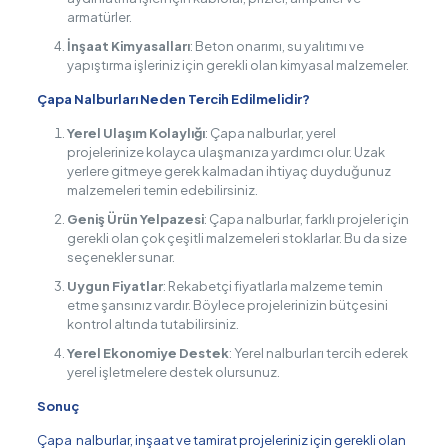
armatürler.
İnşaat Kimyasalları
: Beton onarımı, su yalıtımı ve
yapıştırma işleriniz için gerekli olan kimyasal malzemeler.
Çapa Nalburları Neden Tercih Edilmelidir?
Yerel Ulaşım Kolaylığı
: Çapa nalburlar, yerel
projelerinize kolayca ulaşmanıza yardımcı olur. Uzak
yerlere gitmeye gerek kalmadan ihtiyaç duyduğunuz
malzemeleri temin edebilirsiniz.
Geniş Ürün Yelpazesi
: Çapa nalburlar, farklı projeler için
gerekli olan çok çeşitli malzemeleri stoklarlar. Bu da size
seçenekler sunar.
Uygun Fiyatlar
: Rekabetçi fiyatlarla malzeme temin
etme şansınız vardır. Böylece projelerinizin bütçesini
kontrol altında tutabilirsiniz.
Yerel Ekonomiye Destek
: Yerel nalburları tercih ederek
yerel işletmelere destek olursunuz.
Sonuç
Çapa nalburlar, inşaat ve tamirat projeleriniz için gerekli olan