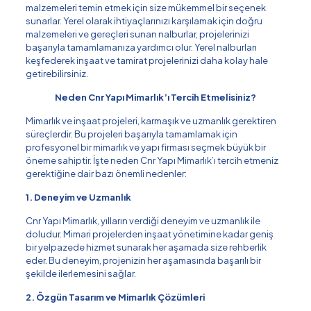
malzemeleri temin etmek için size mükemmel bir seçenek
sunarlar. Yerel olarak ihtiyaçlarınızı karşılamak için doğru
malzemeleri ve gereçleri sunan nalburlar, projelerinizi
başarıyla tamamlamanıza yardımcı olur. Yerel nalburları
keşfederek inşaat ve tamirat projelerinizi daha kolay hale
getirebilirsiniz.
Neden Cnr Yapı Mimarlık’ı Tercih Etmelisiniz?
Mimarlık ve inşaat projeleri, karmaşık ve uzmanlık gerektiren
süreçlerdir. Bu projeleri başarıyla tamamlamak için
profesyonel bir mimarlık ve yapı firması seçmek büyük bir
öneme sahiptir. İşte neden Cnr Yapı Mimarlık’ı tercih etmeniz
gerektiğine dair bazı önemli nedenler:
1. Deneyim ve Uzmanlık
Cnr Yapı Mimarlık, yılların verdiği deneyim ve uzmanlık ile
doludur. Mimari projelerden inşaat yönetimine kadar geniş
bir yelpazede hizmet sunarak her aşamada size rehberlik
eder. Bu deneyim, projenizin her aşamasında başarılı bir
şekilde ilerlemesini sağlar.
2. Özgün Tasarım ve Mimarlık Çözümleri