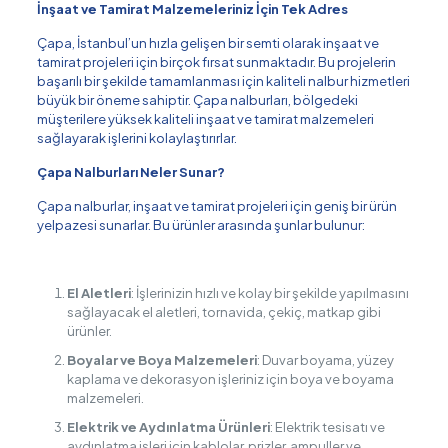
İnşaat ve Tamirat Malzemeleriniz İçin Tek Adres
Çapa, İstanbul’un hızla gelişen bir semti olarak inşaat ve
tamirat projeleri için birçok fırsat sunmaktadır. Bu projelerin
başarılı bir şekilde tamamlanması için kaliteli nalbur hizmetleri
büyük bir öneme sahiptir. Çapa nalburları, bölgedeki
müşterilere yüksek kaliteli inşaat ve tamirat malzemeleri
sağlayarak işlerini kolaylaştırırlar.
Çapa Nalburları Neler Sunar?
Çapa nalburlar, inşaat ve tamirat projeleri için geniş bir ürün
yelpazesi sunarlar. Bu ürünler arasında şunlar bulunur:
El Aletleri
: İşlerinizin hızlı ve kolay bir şekilde yapılmasını
sağlayacak el aletleri, tornavida, çekiç, matkap gibi
ürünler.
Boyalar ve Boya Malzemeleri
: Duvar boyama, yüzey
kaplama ve dekorasyon işleriniz için boya ve boyama
malzemeleri.
Elektrik ve Aydınlatma Ürünleri
: Elektrik tesisatı ve
aydınlatma işleri için kablolar, prizler, ampuller ve