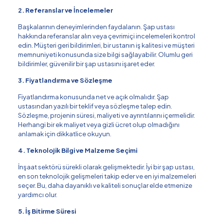
2. Referanslar ve İncelemeler
Başkalarının deneyimlerinden faydalanın. Şap ustası
hakkında referanslar alın veya çevrimiçi incelemeleri kontrol
edin. Müşteri geri bildirimleri, bir ustanın iş kalitesi ve müşteri
memnuniyeti konusunda size bilgi sağlayabilir. Olumlu geri
bildirimler, güvenilir bir şap ustasını işaret eder.
3. Fiyatlandırma ve Sözleşme
Fiyatlandırma konusunda net ve açık olmalıdır. Şap
ustasından yazılı bir teklif veya sözleşme talep edin.
Sözleşme, projenin süresi, maliyeti ve ayrıntılarını içermelidir.
Herhangi bir ek maliyet veya gizli ücret olup olmadığını
anlamak için dikkatlice okuyun.
4. Teknolojik Bilgi ve Malzeme Seçimi
İnşaat sektörü sürekli olarak gelişmektedir. İyi bir şap ustası,
en son teknolojik gelişmeleri takip eder ve en iyi malzemeleri
seçer. Bu, daha dayanıklı ve kaliteli sonuçlar elde etmenize
yardımcı olur.
5. İş Bitirme Süresi