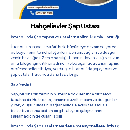
Bahçelievler Şap Ustası
İstanbul’da Şap Yapımı ve Ustaları: Kaliteli Zemin Hazırlığı
İstanbul’un inşaat sektörü hızla büyümeye devam ediyor ve
bu büyümenin temel bileşenlerinden biri, sağlam ve düzgün
zemin hazırlığıdır. Zemin hazırlığı, binanın dayanıklılığı ve uzun
ömürlülüğü için kritik bir adımdır ve bu aşamada uzmanlaşmış
profesyonellere ihtiyaç vardır. İşte İstanbul’da şap yapımı ve
şap ustaları hakkında daha fazla bilgi:
Şap Nedir?
Şap, bir binanın zemininin üzerine dökülen ince bir beton
tabakasıdır. Bu tabaka, zeminin düzeltilmesini ve düzgün bir
yüzey oluşturulmasını sağlar. Ayrıca elektrik tesisatı, su
tesisatı ve ısıtma sistemleri gibi alt yapı çalışmalarını
saklamak için de kullanılabilir.
İstanbul’da Şap Ustaları: Neden Profesyonellere İhtiyaç