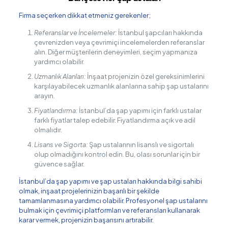
Firma seçerken dikkat etmeniz gerekenler;
Referanslar ve İncelemeler:
İstanbul şapcıları hakkında
çevrenizden veya çevrimiçi incelemelerden referanslar
alın. Diğer müşterilerin deneyimleri, seçim yapmanıza
yardımcı olabilir.
Uzmanlık Alanları:
İnşaat projenizin özel gereksinimlerini
karşılayabilecek uzmanlık alanlarına sahip şap ustalarını
arayın.
Fiyatlandırma:
İstanbul’da şap yapımı için farklı ustalar
farklı fiyatlar talep edebilir. Fiyatlandırma açık ve adil
olmalıdır.
Lisans ve Sigorta:
Şap ustalarının lisanslı ve sigortalı
olup olmadığını kontrol edin. Bu, olası sorunlar için bir
güvence sağlar.
İstanbul’da şap yapımı ve şap ustaları hakkında bilgi sahibi
olmak, inşaat projelerinizin başarılı bir şekilde
tamamlanmasına yardımcı olabilir. Profesyonel şap ustalarını
bulmak için çevrimiçi platformları ve referansları kullanarak
karar vermek, projenizin başarısını artırabilir.