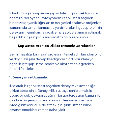
İstanbul’da şap yapımı ve şap ustaları, inşaat sektöründe
önemli bir rol oynar. Profesyonel bir şap ustası seçmek,
binanızın dayanıklılığını artırır, maliyetleri azaltır ve projenizin
zamanında tamamlanmasına yardımcı olur. İnşaat projenizin
gereksinimlerini karşılayacak en iyi şap ustalarını araştırarak,
başarılı bir inşaat projesinin anahtarını bulabilirsiniz.
Şap Ustası Ararken Dikkat Etmeniz Gerekenler
Zemin hazırlığı, bir inşaat projesinin temel adımlarından biridir
ve doğru bir şekilde yapılmadığında ciddi sorunlara yol
açabilir. İşte şap ustası ararken dikkat etmeniz gereken
önemli faktörler:
1. Deneyim ve Uzmanlık
İlk olarak, bir şap ustası seçerken deneyim ve uzmanlığa
dikkat etmelisiniz. Deneyimli bir ustaya sahip olmak, işin
doğru bir şekilde yapılacağının bir göstergesidir. Uzmanlık,
özellikle projenizin özel gereksinimleri varsa önemlidir.
İstediğiniz sonucu elde etmek için işinizi uzman birine
emanet etmek her zaman daha iyidir.