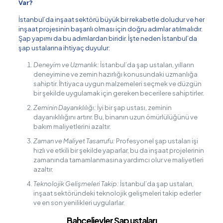
Var?
İstanbul’da inşaat sektörü büyük bir rekabetle doludur ve her
inşaat projesinin başarılı olması için doğru adımlar atılmalıdır.
Şap yapımı da bu adımlardan biridir. İşte neden İstanbul’da
şap ustalarına ihtiyaç duyulur:
Deneyim ve Uzmanlık:
İstanbul’da şap ustaları, yılların
deneyimine ve zemin hazırlığı konusundaki uzmanlığa
sahiptir. İhtiyaca uygun malzemeleri seçmek ve düzgün
bir şekilde uygulamak için gereken becerilere sahiptirler.
Zeminin Dayanıklılığı:
İyi bir şap ustası, zeminin
dayanıklılığını artırır. Bu, binanın uzun ömürlülüğünü ve
bakım maliyetlerini azaltır.
Zaman ve Maliyet Tasarrufu:
Profesyonel şap ustaları işi
hızlı ve etkili bir şekilde yaparlar, bu da inşaat projelerinin
zamanında tamamlanmasına yardımcı olur ve maliyetleri
azaltır.
Teknolojik Gelişmeleri Takip:
İstanbul’da şap ustaları,
inşaat sektöründeki teknolojik gelişmeleri takip ederler
ve en son yenilikleri uygularlar.
Bahçelievler Şap ustaları