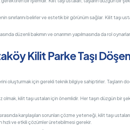
lik gerektiren bir işlemdir. Kilit taşı ustaları, taşların düzgün bir
enin sınırlarını belirler ve estetik bir görünüm sağlar. Kilit taşı u
sonrasında düzenli bakımın ve onarımın yapılmasında da rol oynar
aköy Kilit Parke Taşı Döş
erini oluşturmak için gerekli teknik bilgiye sahiptirler. Taşların 
z olmak, kilit taşı ustaları için önemlidir. Her taşın düzgün bir şek
 sırasında karşılaşılan sorunları çözme yeteneği, kilit taşı ustala
n hızlı ve etkili çözümler üretebilmesi gerekir.