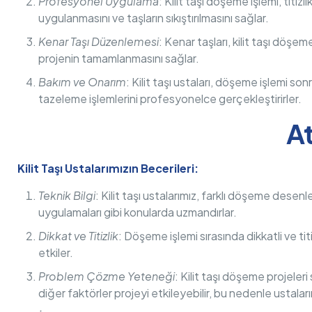
Profesyonel Uygulama
: Kilit taşı döşeme işlemi, titiz
uygulanmasını ve taşların sıkıştırılmasını sağlar.
Kenar Taşı Düzenlemesi
: Kenar taşları, kilit taşı döşem
projenin tamamlanmasını sağlar.
Bakım ve Onarım
: Kilit taşı ustaları, döşeme işlemi 
tazeleme işlemlerini profesyonelce gerçekleştirirler.
At
Kilit Taşı Ustalarımızın Becerileri:
Teknik Bilgi
: Kilit taşı ustalarımız, farklı döşeme desenl
uygulamaları gibi konularda uzmandırlar.
Dikkat ve Titizlik
: Döşeme işlemi sırasında dikkatli ve titi
etkiler.
Problem Çözme Yeteneği
: Kilit taşı döşeme projeleri
diğer faktörler projeyi etkileyebilir, bu nedenle ustaları