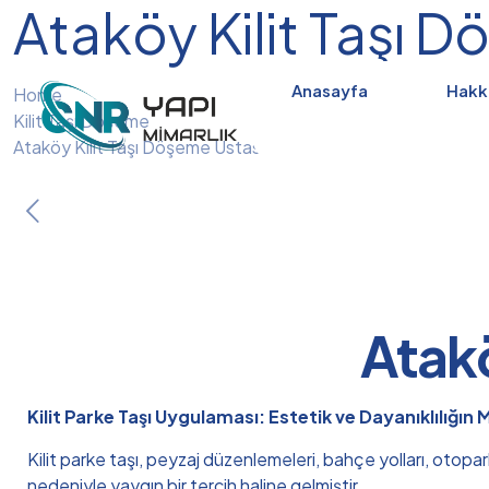
Ataköy Kilit Taşı 
Anasayfa
Hakk
Home
Kilit Taşı Döşeme
Ataköy Kilit Taşı Döşeme Ustası
Atakö
Kilit Parke Taşı Uygulaması: Estetik ve Dayanıklılığın
Kilit parke taşı, peyzaj düzenlemeleri, bahçe yolları, otopa
nedeniyle yaygın bir tercih haline gelmiştir.