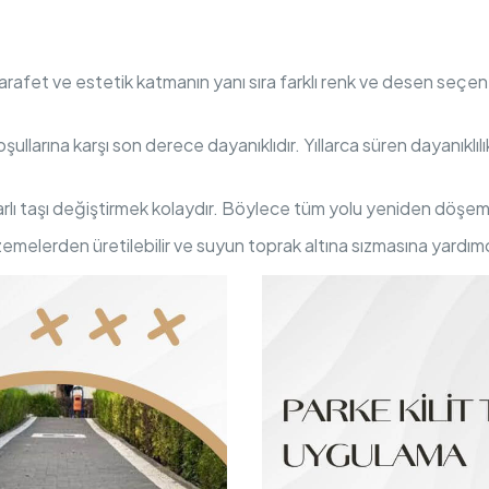
 zarafet ve estetik katmanın yanı sıra farklı renk ve desen seçene
oşullarına karşı son derece dayanıklıdır. Yıllarca süren dayanıklıl
arlı taşı değiştirmek kolaydır. Böylece tüm yolu yeniden döşe
zemelerden üretilebilir ve suyun toprak altına sızmasına yardımcı o