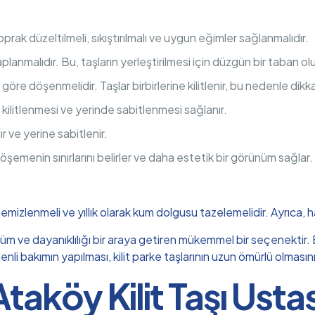
oprak düzeltilmeli, sıkıştırılmalı ve uygun eğimler sağlanmalıdır.
planmalıdır. Bu, taşların yerleştirilmesi için düzgün bir taban ol
göre döşenmelidir. Taşlar birbirlerine kilitlenir, bu nedenle dikkat
n kilitlenmesi ve yerinde sabitlenmesi sağlanır.
lır ve yerine sabitlenir.
öşemenin sınırlarını belirler ve daha estetik bir görünüm sağlar.
 temizlenmeli ve yıllık olarak kum dolgusu tazelemelidir. Ayrıca, 
nüm ve dayanıklılığı bir araya getiren mükemmel bir seçenektir. Bu
i bakımın yapılması, kilit parke taşlarının uzun ömürlü olmasını
Ataköy Kilit Taşı Ustas