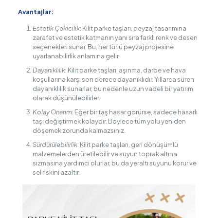
Avantajlar:
Estetik Çekicilik
: Kilit parke taşları, peyzaj tasarımına
zarafet ve estetik katmanın yanı sıra farklı renk ve desen
seçenekleri sunar. Bu, her türlü peyzaj projesine
uyarlanabilirlik anlamına gelir.
Dayanıklılık
: Kilit parke taşları, aşınma, darbe ve hava
koşullarına karşı son derece dayanıklıdır. Yıllarca süren
dayanıklılık sunarlar, bu nedenle uzun vadeli bir yatırım
olarak düşünülebilirler.
Kolay Onarım
: Eğer bir taş hasar görürse, sadece hasarlı
taşı değiştirmek kolaydır. Böylece tüm yolu yeniden
döşemek zorunda kalmazsınız.
Sürdürülebilirlik
: Kilit parke taşları, geri dönüşümlü
malzemelerden üretilebilir ve suyun toprak altına
sızmasına yardımcı olurlar, bu da yeraltı suyunu korur ve
sel riskini azaltır.