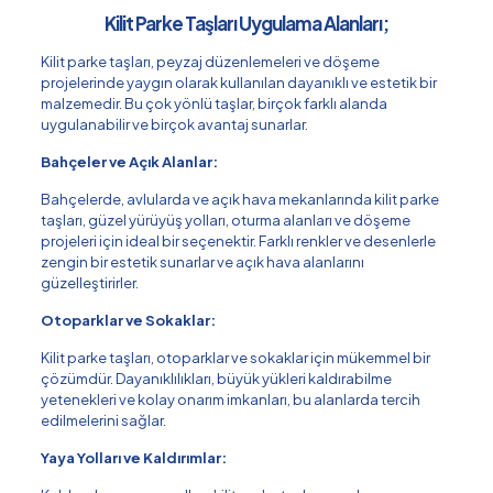
Kilit Parke Taşları Uygulama Alanları;
Kilit parke taşları, peyzaj düzenlemeleri ve döşeme
projelerinde yaygın olarak kullanılan dayanıklı ve estetik bir
malzemedir. Bu çok yönlü taşlar, birçok farklı alanda
uygulanabilir ve birçok avantaj sunarlar.
Bahçeler ve Açık Alanlar:
Bahçelerde, avlularda ve açık hava mekanlarında kilit parke
taşları, güzel yürüyüş yolları, oturma alanları ve döşeme
projeleri için ideal bir seçenektir. Farklı renkler ve desenlerle
zengin bir estetik sunarlar ve açık hava alanlarını
güzelleştirirler.
Otoparklar ve Sokaklar:
Kilit parke taşları, otoparklar ve sokaklar için mükemmel bir
çözümdür. Dayanıklılıkları, büyük yükleri kaldırabilme
yetenekleri ve kolay onarım imkanları, bu alanlarda tercih
edilmelerini sağlar.
Yaya Yolları ve Kaldırımlar: