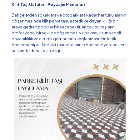
Kilit Taşı Ustaları: Peyzajın Mimarları
Bahçelerden sokaklara ve otoparklara kadar her türlü alanın
döşenmesinde kilit parke taşı, estetik ve dayanıklılığı bir
araya getiren popüler bir seçenektir. Ancak bu taşların
profesyonel bir şekilde döşenmesi ve bakımı, uzun vadeli
dayanıklılık ve estetik görünümün sağlanması için kritik
öneme sahiptir. İşte kilit taşı ustalarının önemi ve yetenekleri
hakkında daha fazla bilgi: