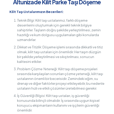
Altunizade Kilit Parke Taşı Döşeme
Kilit Taşı Ustalarımızın Becerileri:
Teknik Bilgi
: Kilit taşı ustalarımız, farklı döşeme
desenlerini oluşturmak için gerekli teknik bilgiye
sahiptirler. Taşların doğru şekilde yerleştirilmesi, zemin
hazırlığı ve kum dolgusu uygulamaları gibi konularda
uzmandırlar.
Dikkat ve Titizlik
: Döşeme işlemi sırasında dikkatli ve titiz
olmak, kilit taşı ustaları için önemlidir. Her taşın düzgün
bir şekilde yerleştirilmesi ve sıkıştırılması, sonucun
kalitesini etkiler.
Problem Çözme Yeteneği
: Kilit taşı döşeme projeleri
sırasında karşılaşılan sorunları çözme yeteneği, kilit taşı
ustalarının önemli bir becerisidir. Zemindeki eğim, su
drenajı ve diğer faktörler projeyi etkileyebilir, bu nedenle
ustaların hızlı ve etkili çözümler üretebilmesi gerekir.
İş Güvenliği Bilgisi
: Kilit taşı ustaları, iş güvenliği
konusunda bilinçli olmalıdır. İş sırasında uygun kişisel
koruyucu ekipmanların kullanımı ve işçilerin güvenliği
önemlidir.