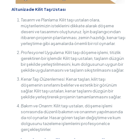
Altunizade Kilit Taşı Ustası
Tasarım ve Planlama
: Kilit taşı ustaları olara,
müşterilerimizin isteklerini dikkate alarak döşeme
deseni ve tasarımını oluştururuz. İşin başlangıcından
itibaren projenin planlanması, zemin hazırlığı, kenar taşı
yerleştirme gibi aşamalarda önemli bir rol oynarlar.
Profesyonel Uygulama
: Kilit taşı döşeme işlemi, titizlik
gerektiren bir işlemdir. Kilit taşı ustaları, taşların düzgün
bir şekilde yerleştirilmesini, kum dolgusunun uygun bir
şekilde uygulanmasını ve taşların sıkıştırılmasını sağlar.
Kenar Taşı Düzenlemesi
: Kenar taşları, kilit taşı
döşemenin sınırlarını belirler ve estetik bir görünüm
sağlar. Kilit taşı ustaları, kenar taşlarını düzgün bir
şekilde yerleştirerek projenin tamamlanmasını sağlar.
Bakım ve Onarım
: Kilit taşı ustaları, döşeme işlemi
sonrasında düzenli bakımın ve onarımın yapılmasında
da rol oynarlar. Hasar gören taşları değiştirme ve kum
dolgusunu tazeleme işlemlerini profesyonelce
gerçekleştirirler.