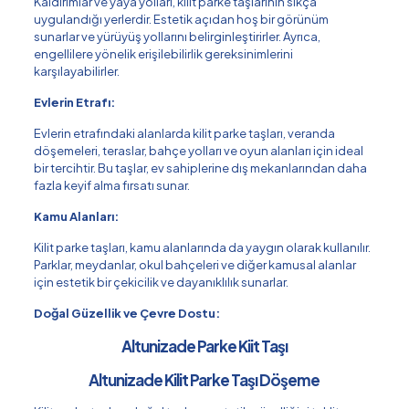
Kaldırımlar ve yaya yolları, kilit parke taşlarının sıkça
uygulandığı yerlerdir. Estetik açıdan hoş bir görünüm
sunarlar ve yürüyüş yollarını belirginleştirirler. Ayrıca,
engellilere yönelik erişilebilirlik gereksinimlerini
karşılayabilirler.
Evlerin Etrafı:
Evlerin etrafındaki alanlarda kilit parke taşları, veranda
döşemeleri, teraslar, bahçe yolları ve oyun alanları için ideal
bir tercihtir. Bu taşlar, ev sahiplerine dış mekanlarından daha
fazla keyif alma fırsatı sunar.
Kamu Alanları:
Kilit parke taşları, kamu alanlarında da yaygın olarak kullanılır.
Parklar, meydanlar, okul bahçeleri ve diğer kamusal alanlar
için estetik bir çekicilik ve dayanıklılık sunarlar.
Doğal Güzellik ve Çevre Dostu:
Altunizade Parke Kiit Taşı
Altunizade Kilit Parke Taşı Döşeme